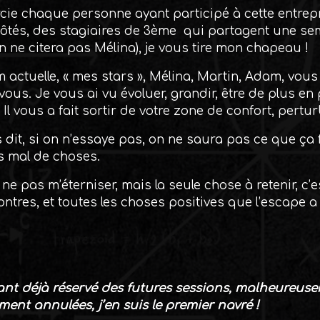
rcie chaque personne ayant participé à cette entrep
côtés, des stagiaires de 3ème qui partagent une se
n ne citera pas Mélina), je vous tire mon chapeau !
 actuelle, « mes stars », Mélina, Martin, Adam, vou
c vous. Je vous ai vu évoluer, grandir, être de plus en 
Il vous a fait sortir de votre zone de confort, pertur
 dit, si on n’essaye pas, on ne saura pas ce que ça 
as mal de choses.
 ne pas m’éterniser, mais la seule chose à retenir, c
ncontres, et toutes les choses positives que l’escape 
yant déjà réservé des futures sessions, malheureu
ent annulées, j’en suis le premier navré !