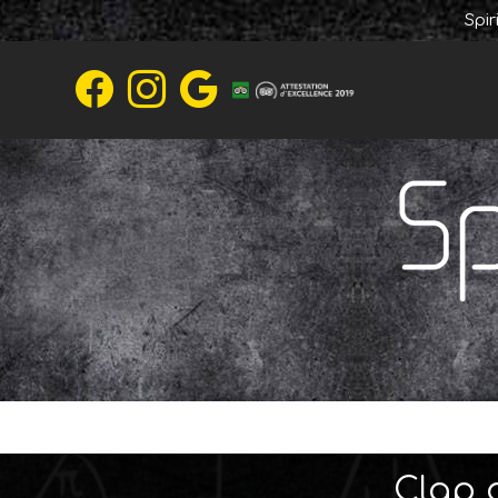
Spi
Clap d