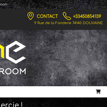
onon
CONTACT
+33450854139
9 Rue de la Fonderie 74140 DOUVAINE
ercie !