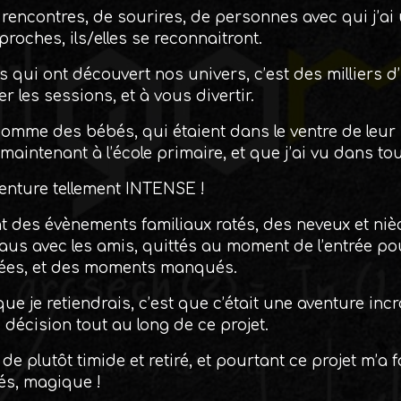
 rencontres, de sourires, de personnes avec qui j’ai 
proches, ils/elles se reconnaitront.
s qui ont découvert nos univers, c’est des milliers 
er les sessions, et à vous divertir.
comme des bébés, qui étaient dans le ventre de leur
t maintenant à l’école primaire, et que j’ai vu dans to
enture tellement INTENSE !
t des évènements familiaux ratés, des neveux et niè
taus avec les amis, quittés au moment de l’entrée p
ulées, et des moments manqués.
ue je retiendrais, c’est que c’était une aventure incr
écision tout au long de ce projet.
de plutôt timide et retiré, et pourtant ce projet m’a 
tés, magique !